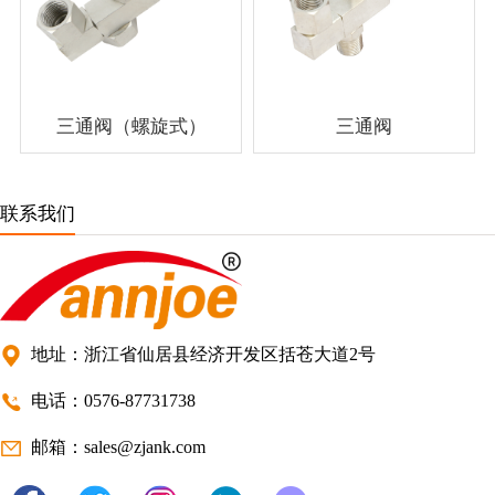
三通阀（螺旋式）
三通阀
联系我们
地址：浙江省仙居县经济开发区括苍大道2号
电话：0576-87731738
邮箱：sales@zjank.com