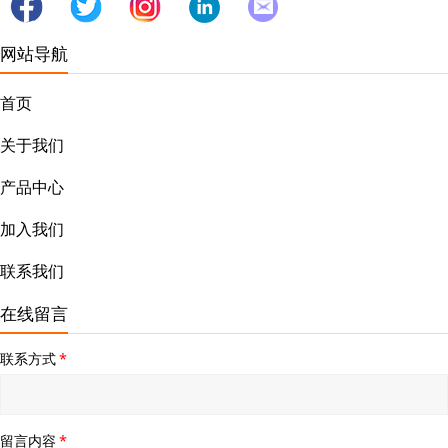
网站导航
首页
关于我们
产品中心
加入我们
联系我们
在线留言
联系方式
*
留言内容
*