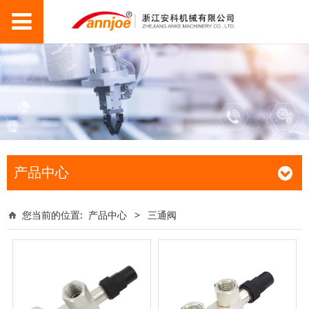
产品中心
您当前的位置:
产品中心
>
三通阀